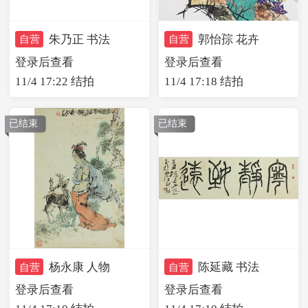
朱乃正 书法
郭怡孮 花卉
自营
自营
登录后查看
登录后查看
11/4 17:22 结拍
11/4 17:18 结拍
已结束
已结束
杨永康 人物
陈延藏 书法
自营
自营
登录后查看
登录后查看