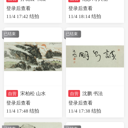
登录后查看
登录后查看
11/4 17:42 结拍
11/4 18:14 结拍
已结束
已结束
宋柏松 山水
沈鹏 书法
自营
自营
登录后查看
登录后查看
11/4 17:48 结拍
11/4 17:38 结拍