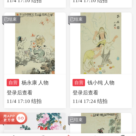
11/4 17:10 结拍
11/4 17:10 结拍
已结束
已结束
杨永康 人物
钱小纯 人物
自营
自营
登录后查看
登录后查看
11/4 17:10 结拍
11/4 17:24 结拍
已结束
已结束