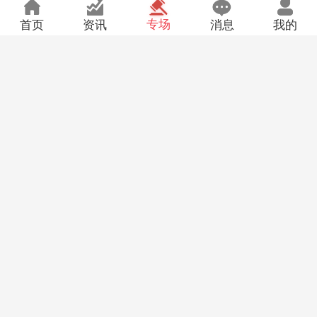
专场
首页
资讯
消息
我的
郭怡孮 花卉
杨永康 人物
自营
自营
登录后查看
登录后查看
11/4 17:18 结拍
11/4 17:10 结拍
已结束
已结束