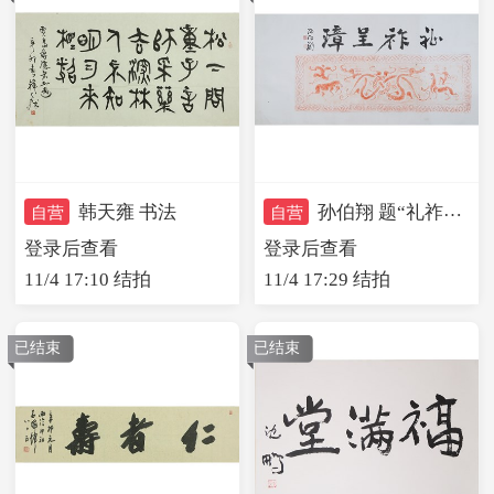
韩天雍 书法
孙伯翔 题“礼祚呈璋”
自营
自营
登录后查看
登录后查看
11/4 17:10 结拍
11/4 17:29 结拍
已结束
已结束