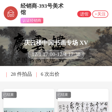
经销商-393号美术
馆
进馆
+关注
认证经销商
庆云楼中国书画专场 XV
12/1 17:00-12/4 17:30
28 件拍品
6 次出价
已结束
已结束