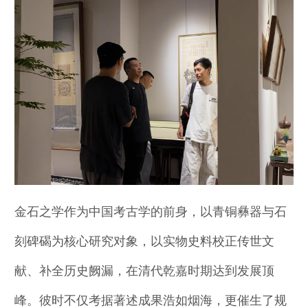
金石之学作为中国考古学的前身，以青铜彝器与石
刻碑碣为核心研究对象，以实物史料校正传世文
献、补全历史阙漏，在清代乾嘉时期达到发展顶
峰。彼时不仅考据著述成果浩如烟海，更催生了规