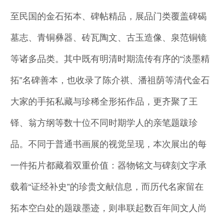
至民国的金石拓本、碑帖精品，展品门类覆盖碑碣
墓志、青铜彝器、砖瓦陶文、古玉造像、泉范铜镜
等诸多品类。其中既有明清时期流传有序的“淡墨精
拓”名碑善本，也收录了陈介祺、潘祖荫等清代金石
大家的手拓私藏与珍稀全形拓作品，更齐聚了王
铎、翁方纲等数十位不同时期学人的亲笔题跋珍
品。不同于普通书画展的视觉呈现，本次展出的每
一件拓片都藏着双重价值：器物铭文与碑刻文字承
载着“证经补史”的珍贵文献信息，而历代名家留在
拓本空白处的题跋墨迹，则串联起数百年间文人尚