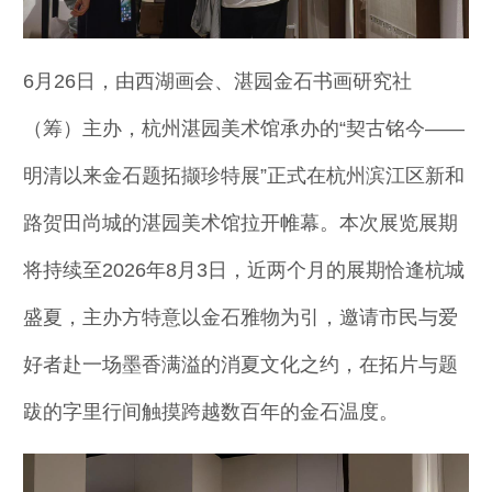
6月26日，由西湖画会、湛园金石书画研究社
（筹）主办，杭州湛园美术馆承办的“契古铭今——
明清以来金石题拓撷珍特展”正式在杭州滨江区新和
路贺田尚城的湛园美术馆拉开帷幕。本次展览展期
将持续至2026年8月3日，近两个月的展期恰逢杭城
盛夏，主办方特意以金石雅物为引，邀请市民与爱
好者赴一场墨香满溢的消夏文化之约，在拓片与题
跋的字里行间触摸跨越数百年的金石温度。