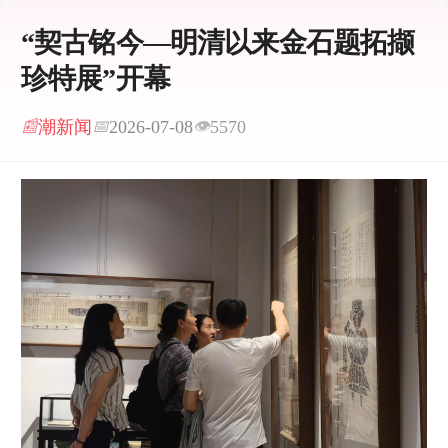
“契古铭今—明清以来金石题拓撷
珍特展”开幕
潮新闻
2026-07-08
5570
📰
📅
👁